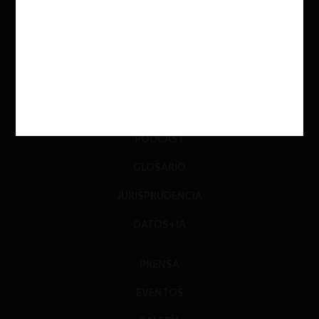
INVESTIGACIÓN
DIÁLOGO
LIBROS
OPINIÓN
PODCAST
GLOSARIO
JURISPRUDENCIA
DATOS+IA
PRENSA
EVENTOS