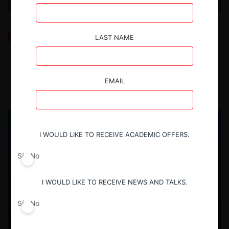
Una década de OCDE Competition Trends: Datos y
LAST NAME
Perspectivas (2025)
7.01.2026
| Sofía Muñoz G.
EMAIL
I WOULD LIKE TO RECEIVE ACADEMIC OFFERS.
Sí
No
I WOULD LIKE TO RECEIVE NEWS AND TALKS.
Sí
No