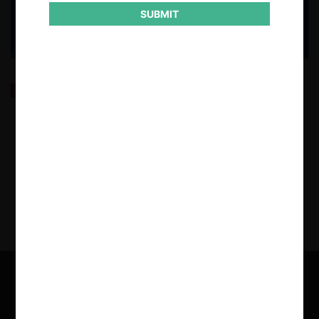
SUBMIT
OCDE Competition Trends 2025: tendencias en
enforcement y presupuesto de agencias
15.09.2025
| Fernanda Ruiz I.