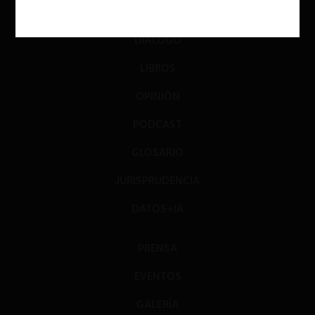
INVESTIGACIÓN
DIÁLOGO
LIBROS
OPINIÓN
PODCAST
GLOSARIO
JURISPRUDENCIA
DATOS+IA
PRENSA
EVENTOS
GALERÍA