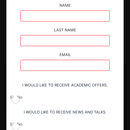
NAME
OCDE: Monopolización, construcción de fosos y
entrenchment
LAST NAME
12.03.2025
| Alejandro Castañeda S. y Javier Valverde R.
EMAIL
I WOULD LIKE TO RECEIVE ACADEMIC OFFERS.
Sí
No
I WOULD LIKE TO RECEIVE NEWS AND TALKS.
Sí
No