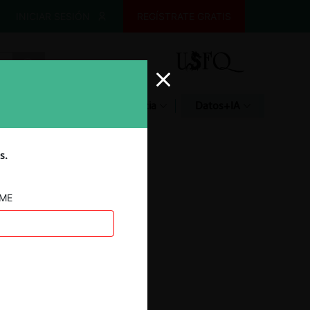
INICIAR SESIÓN
REGÍSTRATE GRATIS
Glosario
Jurisprudencia
Datos+IA
s.
AME