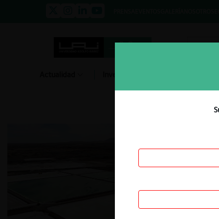
PRENSA
EVENTOS
GALERÍA
NOSOTROS
E
Actualidad
Investigación
Diálogo
S