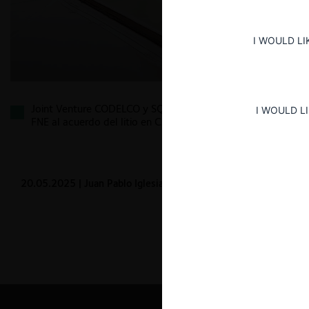
I WOULD LI
Joint Venture CODELCO y SQM: la aprobación de la
I WOULD L
FNE al acuerdo del litio en Chile
20.05.2025
| Juan Pablo Iglesias M.