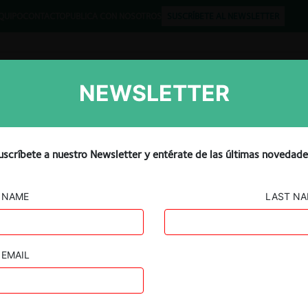
QUIPO
CONTACTO
PUBLICA CON NOSOTROS
SUSCRÍBETE AL NEWSLETTER
NEWSLETTER
Libros
Opinión
Podcast
uscríbete a nuestro Newsletter y entérate de las últimas novedade
NAME
LAST N
EMAIL