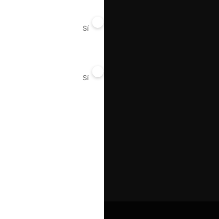
Sí
No
Sí
No