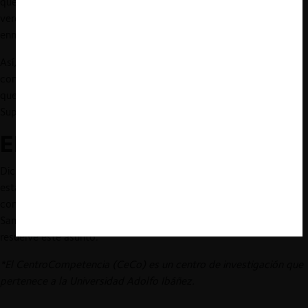
que realiza la solicitud de información cuyo alcance es el que
verdaderamente se cuestiona), quedaría incólume, sin que se
enmendará la supuesta ilegalidad y arbitrariedad.
Así, a juicio de la FNE, lo que intentarían las Universidades sería
controlar el cómputo del plazo de la acción de protección, algo
que habría sido reiteradamente rechazado por los Tribunales
Superiores de Justicia.
El estado actual de la causa
Dicho lo anterior, todas estas causas están actualmente en
estado de relación, y, como se vio más arriba, tendrán una vista
conjunta. Habrá que ver que decide la Corte de Apelaciones de
Santiago y, eventualmente, la Corte Suprema, para ver cómo se
resuelve este asunto.
*El CentroCompetencia (CeCo) es un centro de investigación que
pertenece a la Universidad Adolfo Ibáñez.