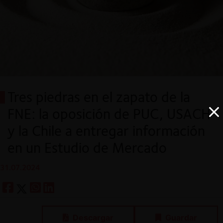
Tres piedras en el zapato de la
FNE: la oposición de PUC, USACH
y la Chile a entregar información
en un Estudio de Mercado
31.07.2024
Descargar
Guardar