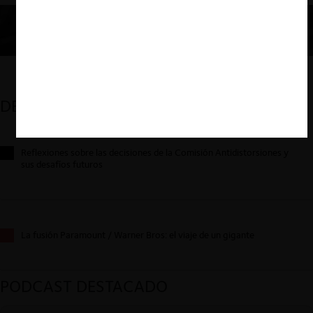
DESTACADOS
Reflexiones sobre las decisiones de la Comisión Antidistorsiones y
sus desafíos futuros
La fusión Paramount / Warner Bros: el viaje de un gigante
PODCAST DESTACADO