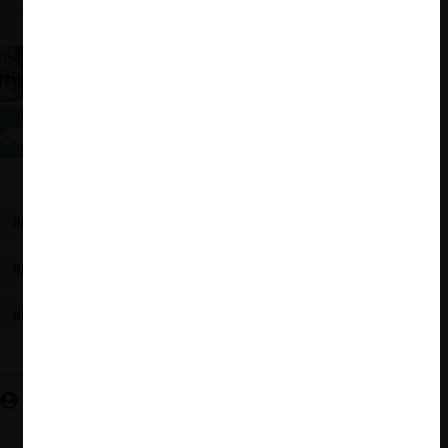
Avalancha de proyectos de ley anti-especulación:
¿buenas intenciones, malos resultados?
EE.UU.: Avalancha de proyectos de ley que
apuntan a las Big Tech
La estela del COVID-19 sobre el derecho de
competencia de Latinoamérica
#FUSIONES
#PLATAFORMAS
#PUBLICIDAD ONLINE
#PLATAFORMAS DIGITALES
#EE.UU.
#PROYECTO DE LEY
Valentina Céspedes G.