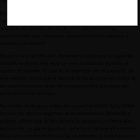
mucho más competitivo
”.
En cuanto a la PCO Act, Hovenkamp considera que
“
acertadamente permite que las fusiones sean tratadas como
prácticas exclusorias, en vez de mirar únicamente a las
oportunidades que crean para comportamientos colusivos o
aumentos de precios
”
Respecto a la MFFMA Act, Hovenkamp indica que las agencias
también necesitan más recursos para actividades distintas al
control de fusiones, lo cual no es abordado por el proyecto. En
este sentido, señala que la mayoría de las acciones en contra de
las plataformas son casos de monopolización, los cuales son
particularmente costosos.
Por último, el abogado critica los proyectos ACIOC Act y EPMA
Act por sus efectos negativos en la competencia. Respecto al
primero, afirma que, si bien aborda los acuerdos preferenciales
exclusorios –lo que es positivo-, éste no se detiene ahí e intenta
incluir una concepción de justicia, sin entender la importancia de