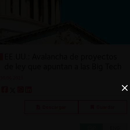
EE.UU.: Avalancha de proyectos
de ley que apuntan a las Big Tech
30.06.2021
Descargar
Guardar
ESP
ENG