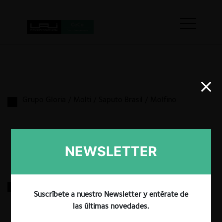
Grupo Gloria / Molti / Saputo Brasil / Molfino
29.07.2026
|
NEWSLETTER
Sodexo / Mediterránea
Suscríbete a nuestro Newsletter y entérate de
las últimas novedades.
29.04.2026
|