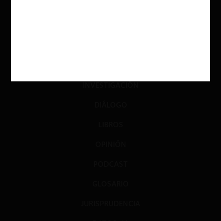
ACTUALIDAD
INVESTIGACIÓN
DIÁLOGO
LIBROS
OPINIÓN
PODCAST
GLOSARIO
JURISPRUDENCIA