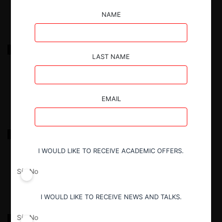
NAME
Inmobiliaria Veliche / Comercial Tenaun / Cencosud
LAST NAME
21.01.2026
|
EMAIL
Hartree / Grupo IANSA
I WOULD LIKE TO RECEIVE ACADEMIC OFFERS.
21.01.2026
|
Sí
No
I WOULD LIKE TO RECEIVE NEWS AND TALKS.
Juan Valdez / Copec / Café de Colombia / Falabella
Sí
No