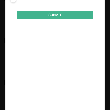
16.09.2025
|
SUBMIT
Grupo Gibraltar / Inversiones Vilca / Adelco
27.08.2025
|
Newrest / Compass
11.12.2024
|