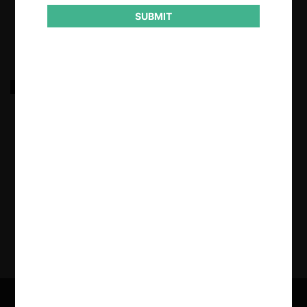
13.03.2026
|
SUBMIT
De oficio contra Assa – Breña y otros por Prácticas
Colusorias Horizontales
13.03.2026
|
«
1
2