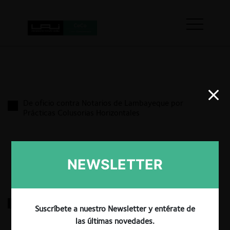
De oficio contra Notarios de Lambayeque por
Prácticas Colusorias Horizontales
13.03.2026
|
NEWSLETTER
De oficio contra Empresa de Transportes Atraservis
Suscríbete a nuestro Newsletter y entérate de
y otros por Prácticas Colusorias Horizontales
las últimas novedades.