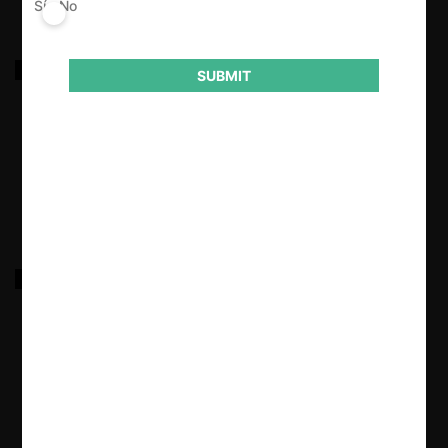
Sí
No
Eléctrica Santa Rosa S.A.C. contra Empresa Nacional
SUBMIT
de Servicio Público de Electricidad Electronoroeste
S.A. por Abuso de Posición de Dominio
13.03.2026
|
Asociación Peruana de Operadores de Turismo
Receptivo e Interno contra Guías de Turismo en
Alemán por Prácticas Colusorias Horizontales
13.03.2026
|