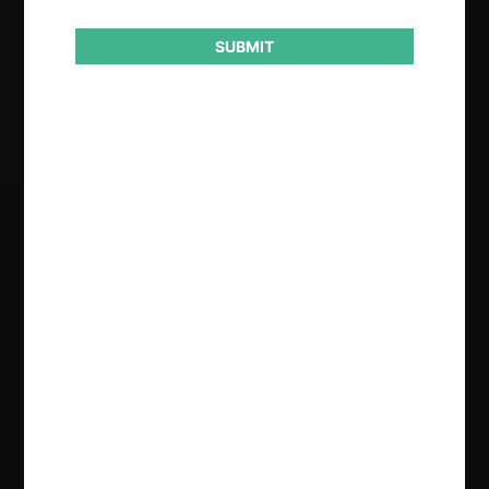
2017
SUBMIT
Resultado
Aprobación de concentración
Regístrate de forma gratuita para
seguir leyendo este contenido
Contenido exclusivo para los usuarios registrados de
CeCo