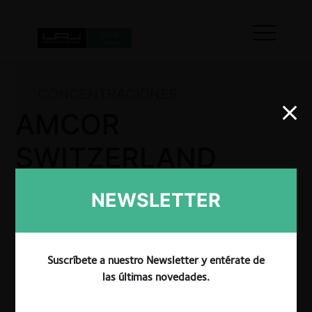
CONCENTRACIONES
AMCOR
SWITZERLAND
HOLDINGS GMBH /
NEWSLETTER
IPC TOBACCO
ARGENTINA S.A.
Suscríbete a nuestro Newsletter y entérate de
las últimas novedades.