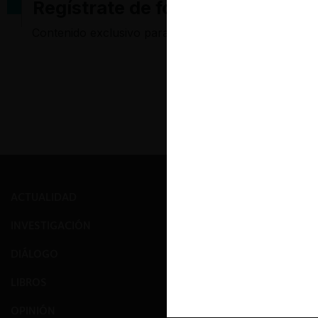
Regístrate de forma gratuita pa
Contenido exclusivo para los usuarios registrados d
ACTUALIDAD
PRENSA
INVESTIGACIÓN
EVENTOS
DIÁLOGO
GALERÍA
LIBROS
NOSOTROS
OPINIÓN
EQUIPO