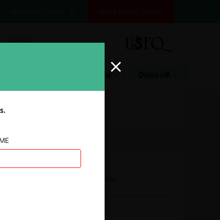
INICIAR SESIÓN
REGÍSTRATE GRATIS
Glosario
Jurisprudencia
Datos+IA
s.
AME
Autoridad
Secretaría de Comercio
Año de término