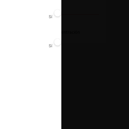
2017
Sí
No
Resultado
Aprobación de concentración
Sí
No