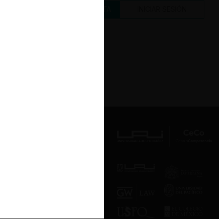
CREAR UNA CUENTA
INICIAR SESIÓN
Av. Presidente Errázuriz 3485, Las
Condes, Santiago de Chile.
Teléfono
(56 2) 2331 1000