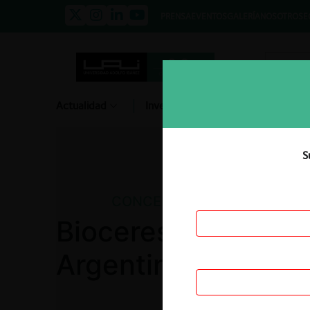
PRENSA
EVENTOS
GALERÍA
NOSOTROS
E
Actualidad
Investigación
Diálogo
S
CONCENTRACIONES
Bioceres S.A. / Riz
Argentina S.A.