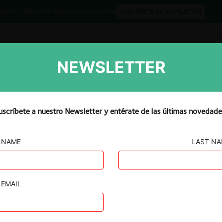
QUIPO
CONTACTO
PUBLICA CON NOSOTROS
SUSCRÍBETE AL NEWSLETTER
NEWSLETTER
Libros
Opinión
Podcast
uscríbete a nuestro Newsletter y entérate de las últimas novedade
NAME
LAST N
obacter
EMAIL