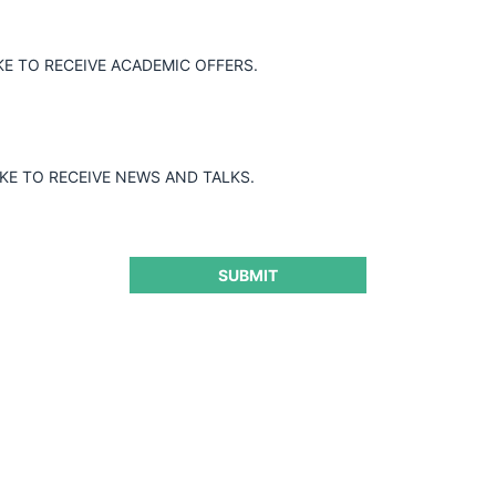
ina autorizó la operación de
IOCERES S.A. adquirió el 50,01% de
KE TO RECEIVE ACADEMIC OFFERS.
izada a través de la subsidiaria RASA
tas individuales y de la firma
P.
IKE TO RECEIVE NEWS AND TALKS.
SUBMIT