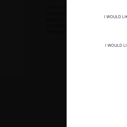
La Secretaría de Comercio Interior de Argent
concentración económica mediante la cual B
I WOULD LI
Rizobacter Argentina S.A. La compra fue real
HOLDING LLC y se adquirió de varios accionis
INTERNATIONAL PROPERTY SERVICES COR
I WOULD L