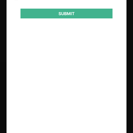
Año de término
2018
SUBMIT
Resultado
Aprobación de concentración
Regístrate de forma gratuita para
seguir leyendo este contenido
Contenido exclusivo para los usuarios registrados de