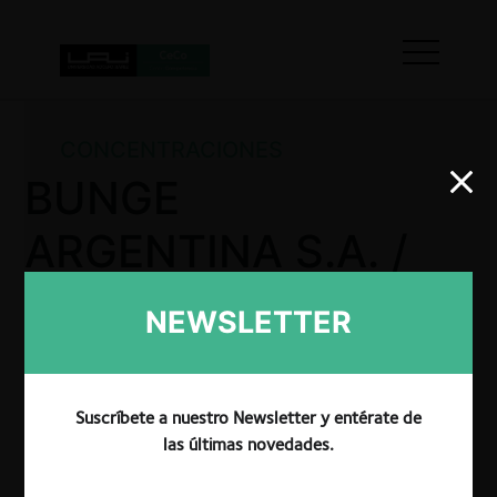
CONCENTRACIONES
BUNGE
ARGENTINA S.A. /
ACEITERA
NEWSLETTER
MARTÍNEZ S.A.
Suscríbete a nuestro Newsletter y entérate de
las últimas novedades.
La Secretaría de Comercio Interior aprobó la
operación de concentración económica donde