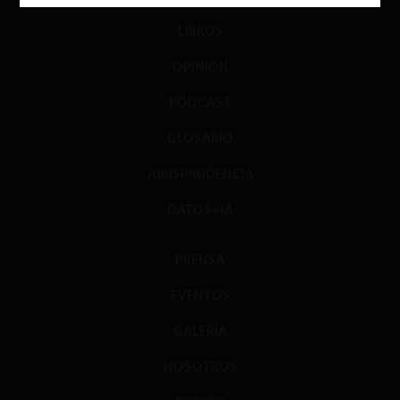
LIBROS
OPINIÓN
PODCAST
GLOSARIO
JURISPRUDENCIA
DATOS+IA
PRENSA
EVENTOS
GALERÍA
NOSOTROS