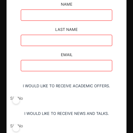
La Comisión Nacional de Defensa de la Competencia
NAME
autorizó la adquisición por parte de CHEVRON
ARGENTINA S.R.L. de un 15% adicional de los
derechos y obligaciones en la concesión de
LAST NAME
explotación sobre el área “El Trapial-Curamched”, así
como en la concesión de transporte entre "El Trapial"
y "Puesto Hernández", previamente en control
conjunto con INTERNATIONAL FINANCE
EMAIL
CORPORATION.
I WOULD LIKE TO RECEIVE ACADEMIC OFFERS.
Sí
No
Autoridad
Secretaría de Comercio
I WOULD LIKE TO RECEIVE NEWS AND TALKS.
Sí
No
Año de término