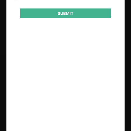
2021
SUBMIT
Resultado
Aprobación de concentración
Regístrate de forma gratuita para
seguir leyendo este contenido
Contenido exclusivo para los usuarios registrados de
CeCo