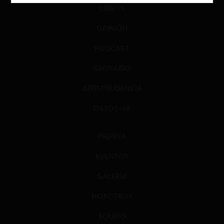
LIBROS
OPINIÓN
PODCAST
GLOSARIO
JURISPRUDENCIA
DATOS+IA
PRENSA
EVENTOS
GALERÍA
NOSOTROS
EQUIPO