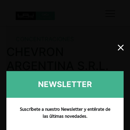
CONCENTRACIONES
CHEVRON
ARGENTINA S.R.L.
/ INTERNATIONAL
NEWSLETTER
FINANCE
CORPORATION
Suscríbete a nuestro Newsletter y entérate de
las últimas novedades.