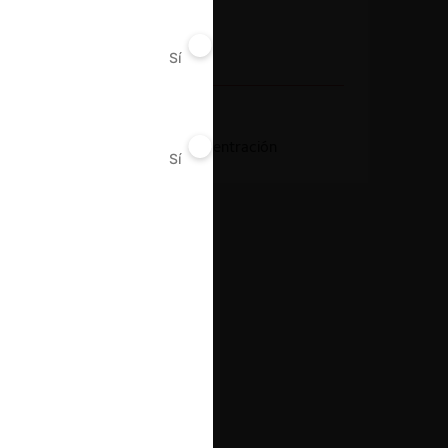
Año de término
2018
Sí
No
Resultado
Aprobación de concentración
Sí
No