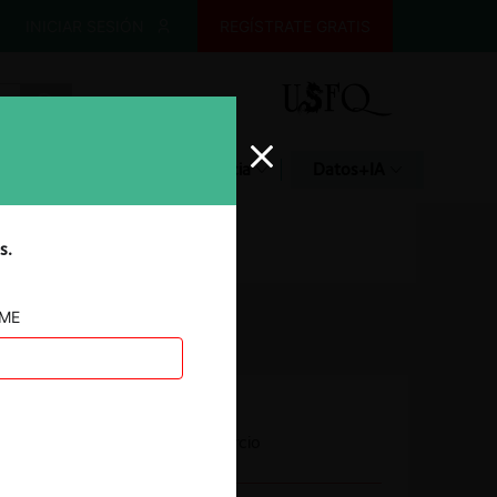
INICIAR SESIÓN
REGÍSTRATE GRATIS
Glosario
Jurisprudencia
Datos+IA
s.
AME
Autoridad
Secretaría de Comercio