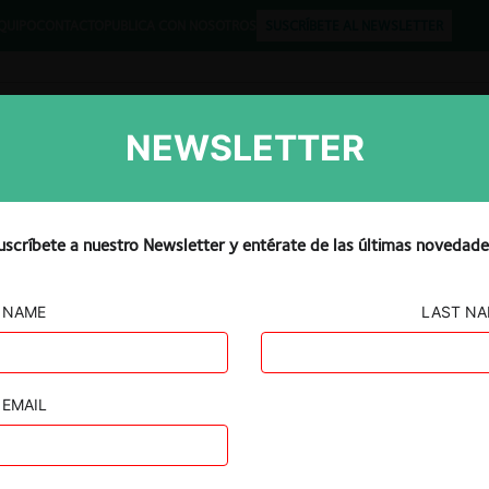
QUIPO
CONTACTO
PUBLICA CON NOSOTROS
SUSCRÍBETE AL NEWSLETTER
NEWSLETTER
Libros
Opinión
Podcast
uscríbete a nuestro Newsletter y entérate de las últimas novedade
NAME
LAST N
ntos Fargo
General Mills
EMAIL