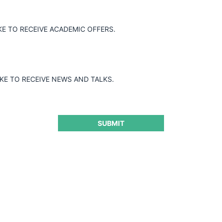
KE TO RECEIVE ACADEMIC OFFERS.
ación de concentración económica
 S.A. e Ideal S.A. adquirieron el control
 transacción involucró una Carta Oferta
e abril de 2016, con cierre el 2 de
IKE TO RECEIVE NEWS AND TALKS.
 5% de General Mills Argentina. Tras un
tringe ni distorsiona la competencia.
SUBMIT