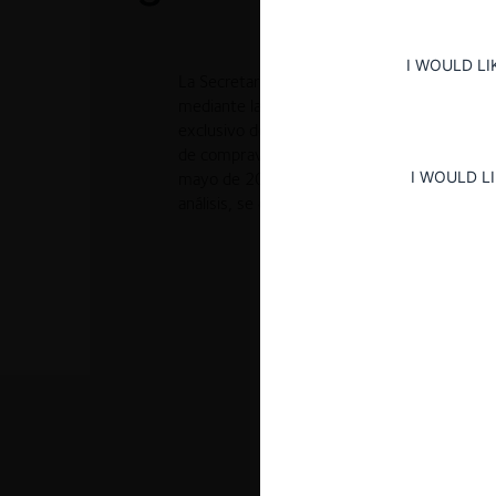
I WOULD LI
La Secretaría de Comercio autorizó la oper
mediante la cual Compañía de Alimentos Fargo
exclusivo de General Mills Argentina S.A. La
de compraventa de acciones aceptada el 15 d
I WOULD L
mayo de 2016. Fargo posee el 95% y Ideal el
análisis, se concluyó que la operación no res