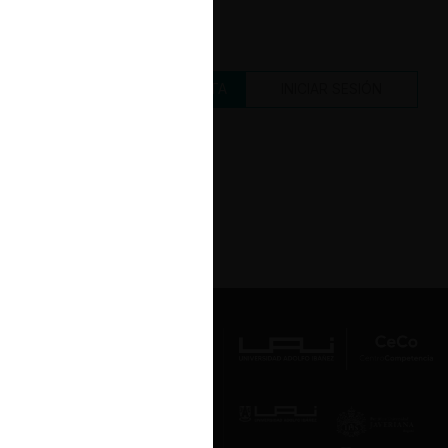
CREAR UNA CUENTA
INICIAR SESIÓN
Av. Presidente Errázuriz 3485, Las
Condes, Santiago de Chile.
Teléfono
(56 2) 2331 1000