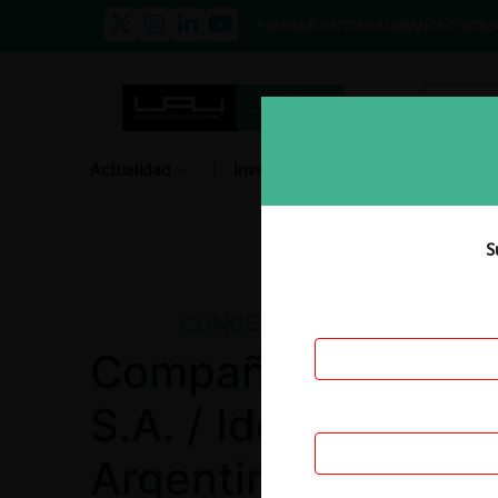
PRENSA
EVENTOS
GALERÍA
NOSOTROS
E
Actualidad
Investigación
Diálogo
S
CONCENTRACIONES
Compañía de Alime
S.A. / Ideal S.A. / 
Argentina S.A.