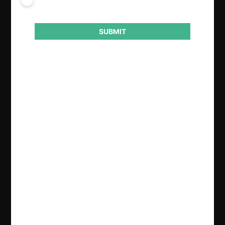
competencia en Argentina.
SUBMIT
Autoridad
Secretaría de Comercio
Año de término
2018
Resultado
Aprobación de concentración