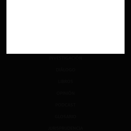
ACTUALIDAD
INVESTIGACIÓN
DIÁLOGO
LIBROS
OPINIÓN
PODCAST
GLOSARIO
JURISPRUDENCIA