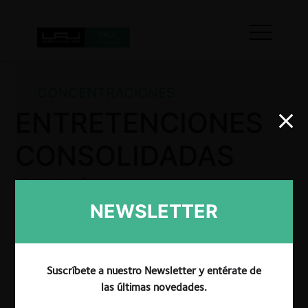
CONCENTRACIONES
ENTRETENCIONES
CONSOLIDADAS
SPA /
NEWSLETTER
INVERSIONES E
INMOBILIARIA
Suscríbete a nuestro Newsletter y entérate de
ALMONACID
las últimas novedades.