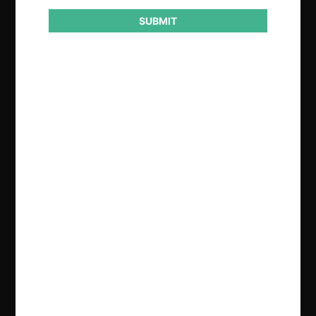
SUBMIT
Regístrate de forma gratuita para
seguir leyendo este contenido
Contenido exclusivo para los usuarios registrados de
CeCo
CREAR UNA CUENTA
INICIAR SESIÓN