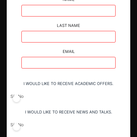
LAST NAME
Autoridad
Secretaría de Comercio
EMAIL
Año de término
2024
I WOULD LIKE TO RECEIVE ACADEMIC OFFERS.
Sí
No
Resultado
Archivo
I WOULD LIKE TO RECEIVE NEWS AND TALKS.
Sí
No