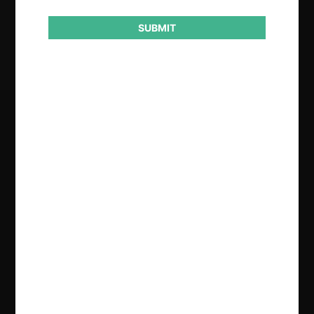
Resultado
SUBMIT
Archivo
Regístrate de forma gratuita para
seguir leyendo este contenido
Contenido exclusivo para los usuarios registrados de
CeCo
CREAR UNA CUENTA
INICIAR SESIÓN