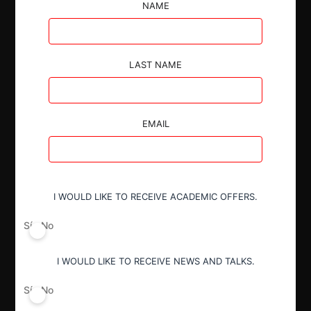
NAME
La Secretaría de Industria y Comercio ordenó el
archivo de la denuncia presentada por Lidia Cristina
LAST NAME
Ramírez por presuntas conductas anticompetitivas
en la comercialización de aceites comestibles.
EMAIL
I WOULD LIKE TO RECEIVE ACADEMIC OFFERS.
Autoridad
Secretaría de Comercio
Sí
No
I WOULD LIKE TO RECEIVE NEWS AND TALKS.
Año de término
2024
Sí
No