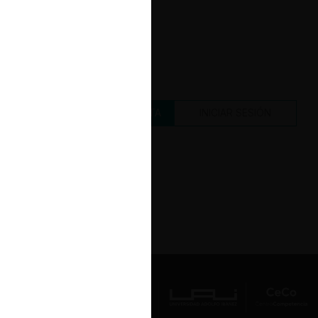
CREAR UNA CUENTA
INICIAR SESIÓN
Av. Presidente Errázuriz 3485, Las
Condes, Santiago de Chile.