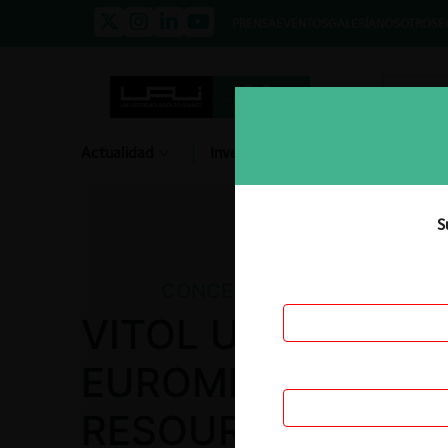
PRENSA
EVENTOS
GALERÍA
NOSOTROS
E
Actualidad
Investigación
Diálogo
S
CONCENTRACIONES
VITOL US HOLDING
EUROMIN INC. / N
RESOURCES UK H