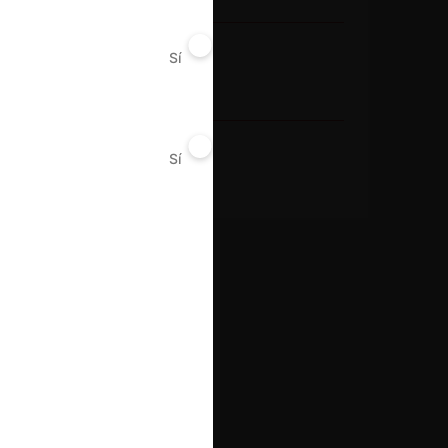
Año de término
Sí
No
2019
Resultado
Sí
No
Archivo