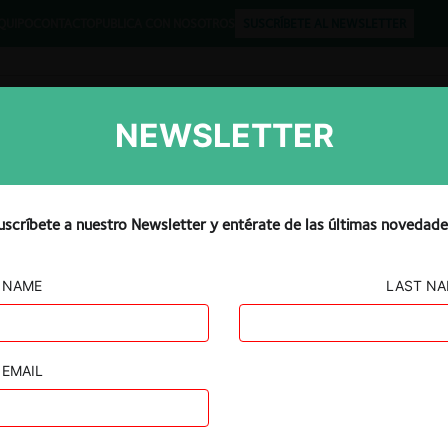
QUIPO
CONTACTO
PUBLICA CON NOSOTROS
SUSCRÍBETE AL NEWSLETTER
NEWSLETTER
Libros
Opinión
Podcast
uscríbete a nuestro Newsletter y entérate de las últimas novedade
NAME
LAST N
 CO. /
OBLE
EMAIL
OLDING