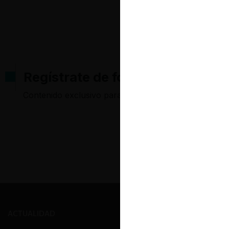
Regístrate de forma gratuita pa
Contenido exclusivo para los usuarios registrados d
ACTUALIDAD
PRENSA