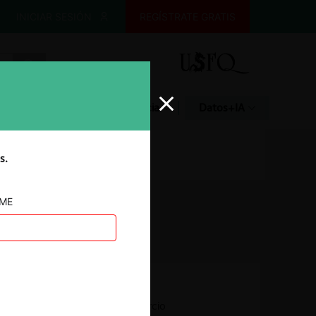
INICIAR SESIÓN
REGÍSTRATE GRATIS
Glosario
Jurisprudencia
Datos+IA
s.
AME
Autoridad
Secretaría de Comercio