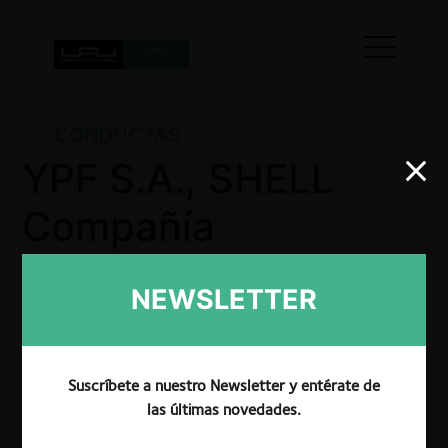
CONDUCTAS
YPF S.A., SHELL
Compañía
Argentina de
NEWSLETTER
Petróleo S.A. y
Axion Energy
Suscríbete a nuestro Newsletter y entérate de
Argentina S.A.
las últimas novedades.