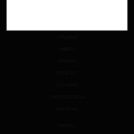
ACTUALIDAD
INVESTIGACIÓN
DIÁLOGO
LIBROS
OPINIÓN
PODCAST
GLOSARIO
JURISPRUDENCIA
DATOS+IA
PRENSA