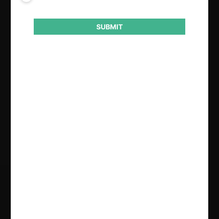
Autoridad
SUBMIT
Secretaría de Comercio
Año de término
2023
Resultado
Archivo