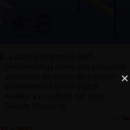
La auto-preferencia (self-
preferencing) como una categoría
autónoma de abuso de posición
dominante en la era digital:
Análisis a propósito del caso
Google Shopping
5.03.2025
CeCo Chile