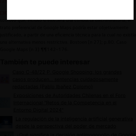
[29]
Ibid; pp. 5, 16.
[30]
En este caso, el fallo del Tribunal Superior del Reino Unido
sostuvo que, incluso si existiera una conducta discriminatoria, el
trato preferencial de Google Maps podría estar objetivamente
justificado, a partir de una eficiencia técnica para la cual no existía
una alternativa menos restrictiva. Bostoen [n 27]; p.80. Caso
Google Maps [n 3] ¶¶142-176.
También te puede interesar
Caso C‑48/22 P, Google Shopping: los grandes
casos producen... sentencias cuidadosamente
redactadas (Pablo Ibañez Colomo)
Exposiciones de Autoridades Chilenas en el Foro
Internacional "Retos de la Competencia en el
Entorno Digital 2024"
La regulación de la inteligencia artificial generativa
desde la perspectiva del poder de mercado
¿Qué significa la decisión antimonopolio de Google