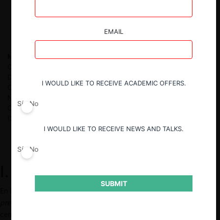
EMAIL
María de los Ángeles Mufdi
Abogada de la Universidad de
Chile. LL.M. en Libre Competencia del King’s College London.
Diploma en Regulación y Derecho Público de la Universidad de
I WOULD LIKE TO RECEIVE ACADEMIC OFFERS.
Chile. Abogada de la División Antimonopolios de la Fiscalía
Nacional Económica (2019 – 2022). Directora Área
Sí
No
Competencia y Regulación Económica de FerradaNehme
(2024-2025).
I WOULD LIKE TO RECEIVE NEWS AND TALKS.
Sí
No
I. Introducción
SUBMIT
En los últimos años, la llamada auto-preferencia, o “
self-
preferencing
”, ha ganado relevancia como una preocupación
central ante posibles abusos de plataformas dominantes en