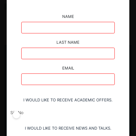
Indecopi: ¿persiguiendo ratones y fantasmas?
NAME
22.04.2026
| Alejandro Falla J.
LAST NAME
EMAIL
I WOULD LIKE TO RECEIVE ACADEMIC OFFERS.
Sí
No
I WOULD LIKE TO RECEIVE NEWS AND TALKS.