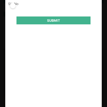
Sí
No
“Pollo a la brasa”: Investigación y sanción del cartel
de la industria avícola por INDECOPI (1996/1997)
SUBMIT
17.01.2024
| Alejandro Falla J.