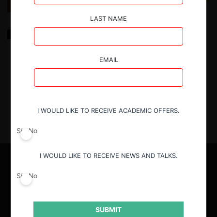
LAST NAME
Barreras de entrada en Ecuador: Relevancia y
estándar de aplicación
EMAIL
19.10.2022
|
I WOULD LIKE TO RECEIVE ACADEMIC OFFERS.
Sí
No
I WOULD LIKE TO RECEIVE NEWS AND TALKS.
Sí
No
SUBMIT