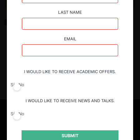
LAST NAME
Probabilidad de detección de carteles: Una
aplicación al caso peruano
EMAIL
13.05.2026
| Antonia Claudia Galano & Juan Diego García
Oré
I WOULD LIKE TO RECEIVE ACADEMIC OFFERS.
Sí
No
I WOULD LIKE TO RECEIVE NEWS AND TALKS.
Sí
No
SUBMIT