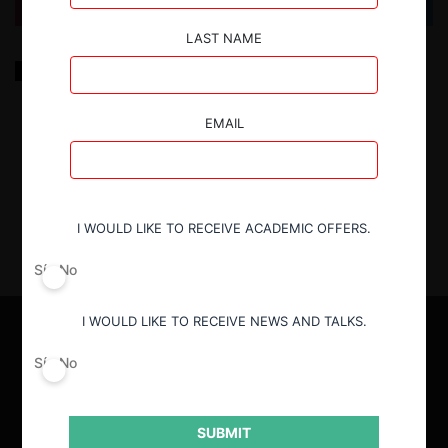
LAST NAME
La competencia como institución jurídica en la
legislación boliviana
EMAIL
14.08.2024
| Federico Fernández M.
I WOULD LIKE TO RECEIVE ACADEMIC OFFERS.
Sí
No
I WOULD LIKE TO RECEIVE NEWS AND TALKS.
Sí
No
SUBMIT