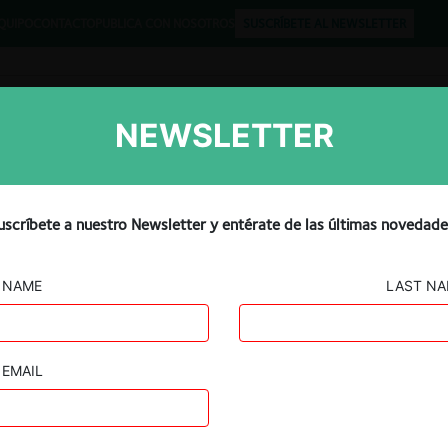
QUIPO
CONTACTO
PUBLICA CON NOSOTROS
SUSCRÍBETE AL NEWSLETTER
NEWSLETTER
Libros
Opinión
Podcast
uscríbete a nuestro Newsletter y entérate de las últimas novedade
NAME
LAST N
EMAIL