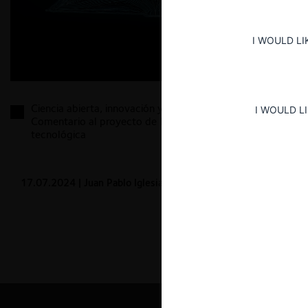
I WOULD LI
Ciencia abierta, innovación y propiedad intelectual:
I WOULD L
Comentario al proyecto de ley de transferencia
tecnológica
17.07.2024
| Juan Pablo Iglesias M. y Felipe Osorio U.