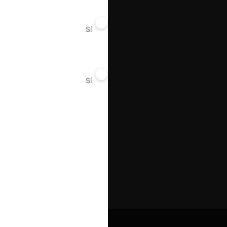
Sí
No
Sí
No