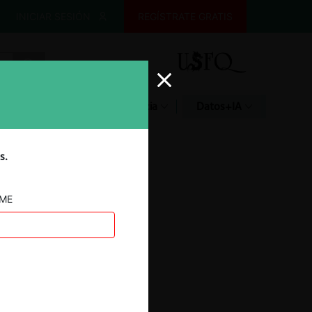
INICIAR SESIÓN
REGÍSTRATE GRATIS
Glosario
Jurisprudencia
Datos+IA
s.
AME