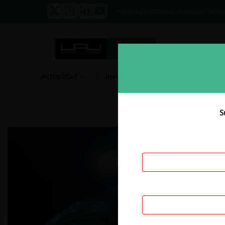
PRENSA
EVENTOS
GALERÍA
NOSOTROS
E
Actualidad
Investigación
Diálogo
S