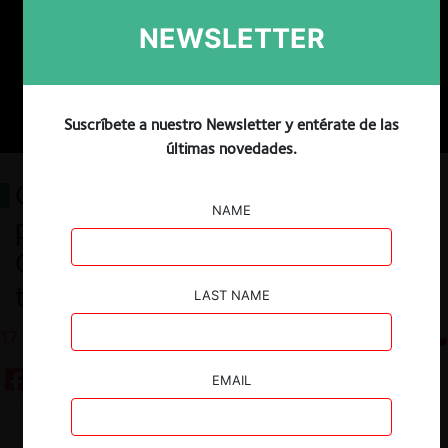
NEWSLETTER
Suscríbete a nuestro Newsletter y entérate de las
últimas novedades.
Ciencia abierta, innovación y
NAME
propiedad intelectual:
Comentario al proyecto de ley de
transferencia tecnológica
LAST NAME
17.07.2024
CeCo Chile
EMAIL
Guardar