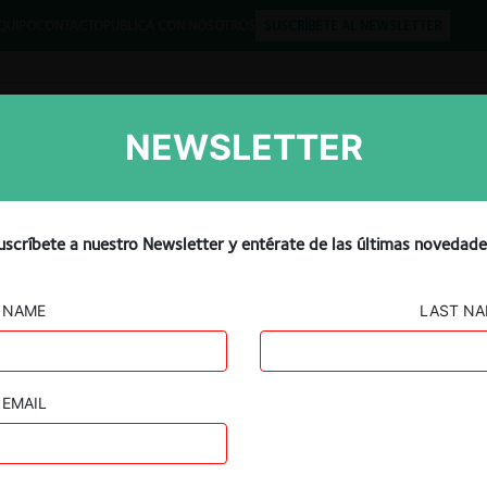
QUIPO
CONTACTO
PUBLICA CON NOSOTROS
SUSCRÍBETE AL NEWSLETTER
NEWSLETTER
Libros
Opinión
Podcast
uscríbete a nuestro Newsletter y entérate de las últimas novedade
NAME
LAST N
EMAIL