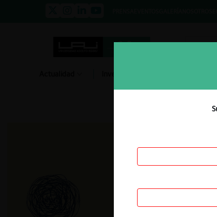
PRENSA
EVENTOS
GALERÍA
NOSOTROS
E
Actualidad
Investigación
Diálogo
S