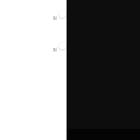
Sí
No
Sí
No