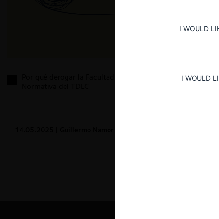
I WOULD LI
Por qué derogar la Facultad de Recomendación
I WOULD L
Normativa del TDLC
14.05.2025
| Guillermo Namor Kong