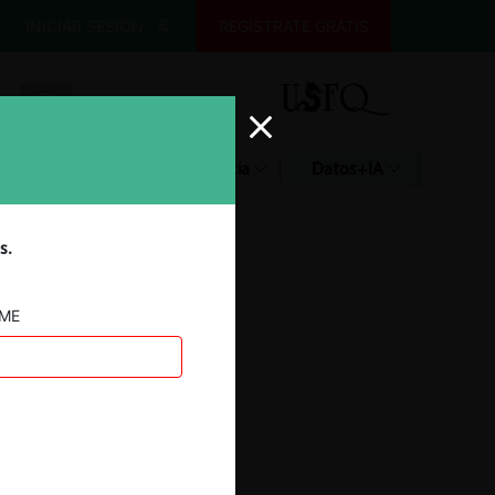
INICIAR SESIÓN
REGÍSTRATE GRATIS
Glosario
Jurisprudencia
Datos+IA
s.
AME