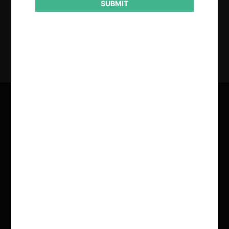
SUBMIT
20.11.2024
| Imanol Ramírez