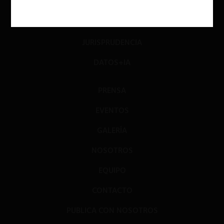
PODCAST
GLOSARIO
JURISPRUDENCIA
DATOS+IA
PRENSA
EVENTOS
GALERÍA
NOSOTROS
EQUIPO
CONTACTO
PUBLICA CON NOSOTROS