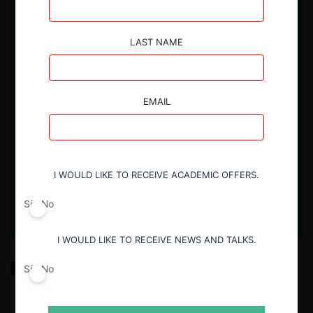
LAST NAME
EMAIL
I WOULD LIKE TO RECEIVE ACADEMIC OFFERS.
Sí
No
I WOULD LIKE TO RECEIVE NEWS AND TALKS.
Las dos reformas a la ley antimonopolios de México
Sí
No
que necesitamos