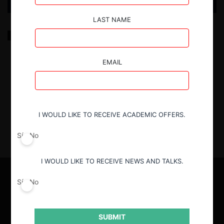
LAST NAME
Ciclos de vida de los regímenes de competencia:
Explicando la variación en la implementación de
nuevos sistemas
EMAIL
29.03.2023
|
I WOULD LIKE TO RECEIVE ACADEMIC OFFERS.
Sí
No
I WOULD LIKE TO RECEIVE NEWS AND TALKS.
Sí
No
SUBMIT