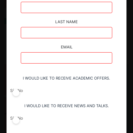
Algorithmic Price Discrimination as Exploitative
LAST NAME
Abuse under Article 102 TFEU
29.10.2025
| Miroslava Marinova
EMAIL
I WOULD LIKE TO RECEIVE ACADEMIC OFFERS.
Sí
No
I WOULD LIKE TO RECEIVE NEWS AND TALKS.
Sí
No