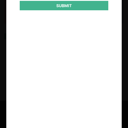
SUBMIT
Discriminación de precios algorítmica como abuso
explotativo según el artículo 102 del TFUE
24.10.2025
| Miroslava Marinova