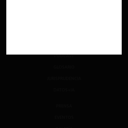
INVESTIGACIÓN
DIÁLOGO
LIBROS
OPINIÓN
PODCAST
GLOSARIO
JURISPRUDENCIA
DATOS+IA
PRENSA
EVENTOS