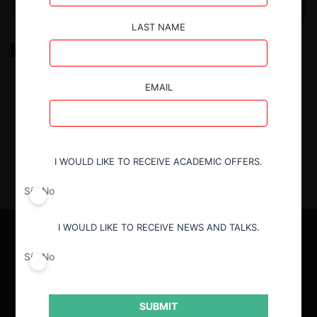
LAST NAME
Relevant Market Definition: When non-substitute
products constitute a single and broader market
EMAIL
7.08.2024
| Natalia Acevedo A.
I WOULD LIKE TO RECEIVE ACADEMIC OFFERS.
Sí
No
I WOULD LIKE TO RECEIVE NEWS AND TALKS.
Sí
No
SUBMIT