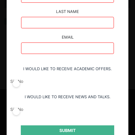
LAST NAME
Internet y Monopolio en México: ¿De Vuelta al
Estado Proveedor?
EMAIL
20.11.2024
| Omar Salamanca
I WOULD LIKE TO RECEIVE ACADEMIC OFFERS.
Sí
No
I WOULD LIKE TO RECEIVE NEWS AND TALKS.
Sí
No
SUBMIT