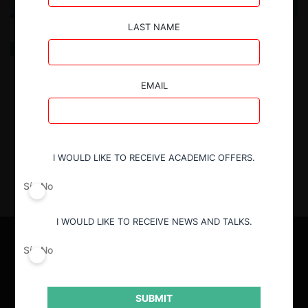
LAST NAME
Reconstruyendo la Protección del Consumidor en la
Era Digital: Vulnerabilidad Contextual, Diseño
Normativo y Reforma Integral en Ecuador
EMAIL
30.07.2025
| Ricardo Freire
I WOULD LIKE TO RECEIVE ACADEMIC OFFERS.
Sí
No
I WOULD LIKE TO RECEIVE NEWS AND TALKS.
Sí
No
SUBMIT