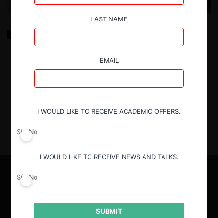
LAST NAME
Cálculo de perjuicios en casos de colusión: Desafíos
metodológicos
EMAIL
21.09.2020
| Jorge Quiroz, Felipe Givovich, Fernando
Araya, Rudy Canales y Matías Rojas
I WOULD LIKE TO RECEIVE ACADEMIC OFFERS.
Sí
No
I WOULD LIKE TO RECEIVE NEWS AND TALKS.
Sí
No
SUBMIT