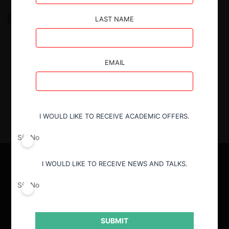
¿Pérdida de la oportunidad de permanecer en el
LAST NAME
mercado? Sobre causalidad e indemnización en el
caso Papelera Cerrillos
EMAIL
23.12.2024
| José Duque Vega & Vicente Fleischmann
I WOULD LIKE TO RECEIVE ACADEMIC OFFERS.
Sí
No
I WOULD LIKE TO RECEIVE NEWS AND TALKS.
Sí
No
SUBMIT