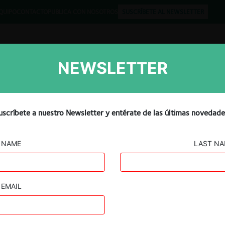
QUIPO
CONTACTO
PUBLICA CON NOSOTROS
SUSCRÍBETE AL NEWSLETTER
NEWSLETTER
Libros
Opinión
Podcast
uscríbete a nuestro Newsletter y entérate de las últimas novedade
NAME
LAST N
ELIS COLOMBIA – TECNILAVADO
EMAIL
29.03.2025
|