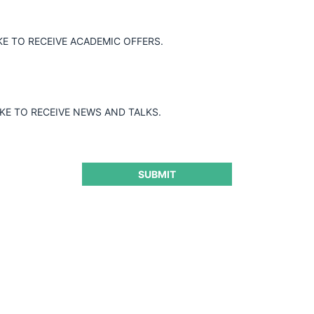
DROGUERÍAS Y FARMACIAS CRUZ VERDE –
KE TO RECEIVE ACADEMIC OFFERS.
INVERSIONES CAMOZ
IKE TO RECEIVE NEWS AND TALKS.
29.03.2025
|
SUBMIT
BIOMAX-AUTOGAS-FUELTRANS
29.03.2025
|