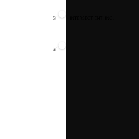
MEDTRONIC COLOMBIA – INTERSECT ENT, INC.
Sí
No
Sí
No
29.03.2025
|
GABRICA – ZOETIS
29.03.2025
|