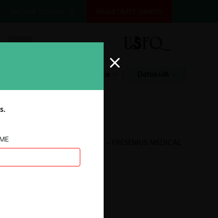
INICIAR SESIÓN
REGÍSTRATE GRATIS
Glosario
Jurisprudencia
Datos+IA
s.
AME
DV CARE NETHERLANDS – FRESENIUS MEDICAL
CARE
29.03.2025
|