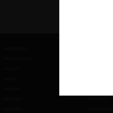
ACTUALIDAD
PRENSA
INVESTIGACIÓN
EVENTOS
DIÁLOGO
GALERÍA
LIBROS
NOSOTROS
OPINIÓN
EQUIPO
PODCAST
CONTACTO
GLOSARIO
PUBLICA CO