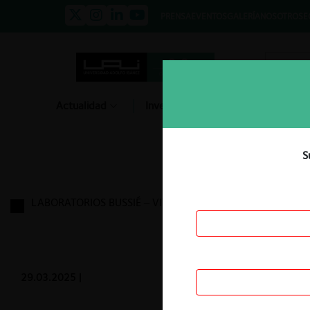
PRENSA
EVENTOS
GALERÍA
NOSOTROS
E
Actualidad
Investigación
Diálogo
S
LABORATORIOS BUSSIÉ – VITALIS
29.03.2025
|