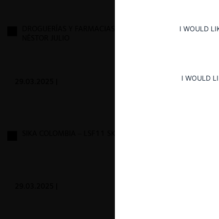
DROGUERÍAS Y FARMACIAS CRUZ VERDE – GARCÍA
I WOULD LI
NÉSTOR JULIO
I WOULD L
29.03.2025
|
SIKA COLOMBIA – LSF11 SKYSCRAPER HOLDO.
29.03.2025
|