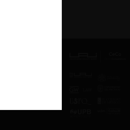
Av. Presidente Errázuriz 3485, Las
Condes, Santiago de Chile.
Teléfono
(56 2) 2331 1000