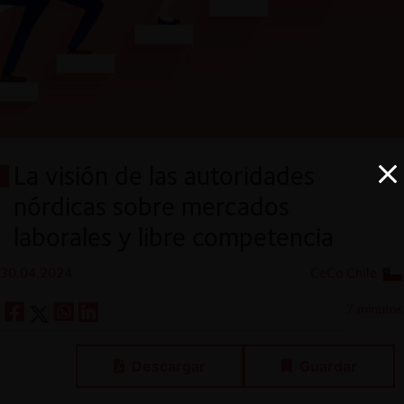
La visión de las autoridades
nórdicas sobre mercados
laborales y libre competencia
30.04.2024
CeCo Chile
7 minutos
Descargar
Guardar