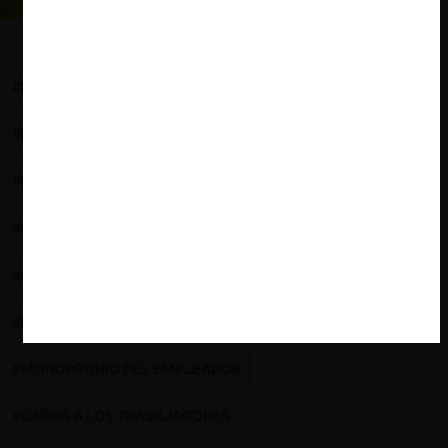
acuerdos anticompetitivos en el mercado laboral
#SINDICALIZACIÓN
#IMPACTO EN LOS MERCADOS LABORALES
#PODER DE NEGOCIACIÓN
#MERCADOS LABORALES
#AUTORIDADES NÓRDICAS DE COMPETENCIA
#ACUERDOS DE FIJACIÓN DE SALARIOS
#NO POACH AGREEMENTS
#ESTRUCTURA LABORAL
#MONOPSONIO DEL EMPLEADOR
#DAÑOS A LOS TRABAJADORES