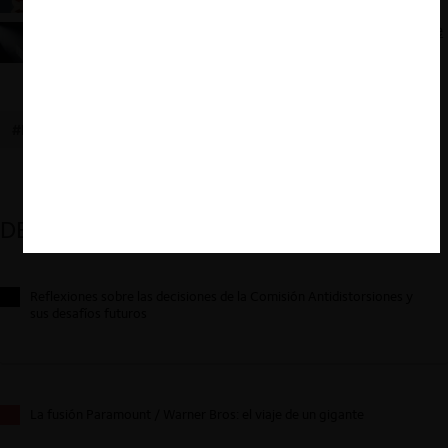
para la Libre Competencia
Un apunte a la pretendida responsabilidad penal de
la persona jurídica por el delito de colusión
#DELITO DE COLUSIÓN
DESTACADOS
Reflexiones sobre las decisiones de la Comisión Antidistorsiones y
sus desafíos futuros
La fusión Paramount / Warner Bros: el viaje de un gigante