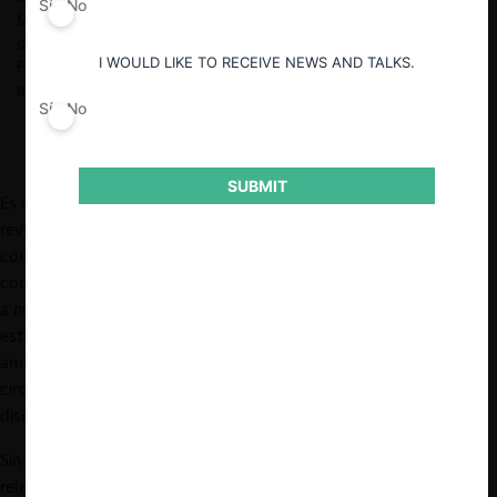
Sí
No
Magíster en Derecho Penal, Universidad de Talca. Investigador
de la Universidad Pompeu Fabra desde el 2020. Trabajó en la
I WOULD LIKE TO RECEIVE NEWS AND TALKS.
Fiscalía Nacional Económica entre el 2016 y 2019 y fue
asociado en Prieto Abogados entre el 2012 y 2016.
Sí
No
SUBMIT
Es curioso que en un espacio de opinión que se ha dedicado a
revisar ciertos ámbitos de relación entre el Derecho de libre
competencia y el Derecho penal, a la fecha no haya realizado un
comentario acerca del delito de colusión, que fuese incorporado
a nuestra legislación en el año 2016. La razón más probable de
esta omisión es que se trata de la vinculación más evidente entre
ambas ramas del Derecho, por lo que se prefirió apuntar a
circunstancias menos evidentes y, por ello, más obviadas en la
discusión jurídico-económica.
Sin embargo, ha llegado el momento de revisar los aspectos más
relevantes del delito de colusión. Este ejercicio, aunque algo