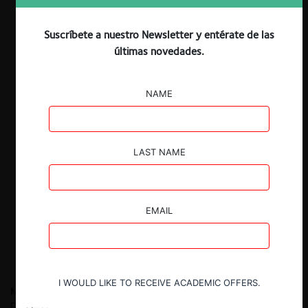
Suscríbete a nuestro Newsletter y entérate de las
últimas novedades.
NAME
LAST NAME
EMAIL
I WOULD LIKE TO RECEIVE ACADEMIC OFFERS.
Matías Belmonte P.
Abogado, P. Universidad Católica de Chile.
Doctorando en Derecho y Magíster, Universidad Pompeu Fabra.