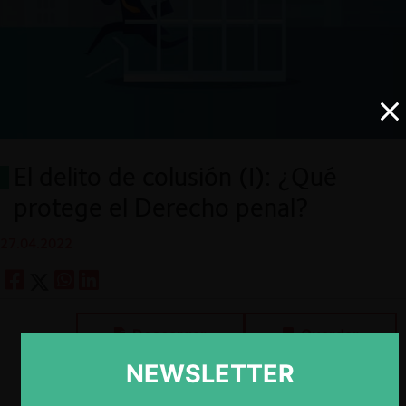
El delito de colusión (I): ¿Qué
protege el Derecho penal?
27.04.2022
Descargar
Guardar
NEWSLETTER