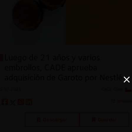
Luego de 21 años y varios
embrollos, CADE aprueba
adquisición de Garoto por Nestlé
5.07.2023
CeCo Chile
12 minutos
Descargar
Guardar