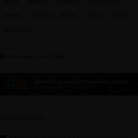
#2023
#NESTLÉ
#GAROTO
#CHOCOLATE
#BRASIL
#CACAO
#CADE
#2002
#2004
#VILA VELHA
Tania Domic B. | CeCo Chile
DESTACADOS
Reflexiones sobre las decisiones de la Comisión Antidistorsiones y