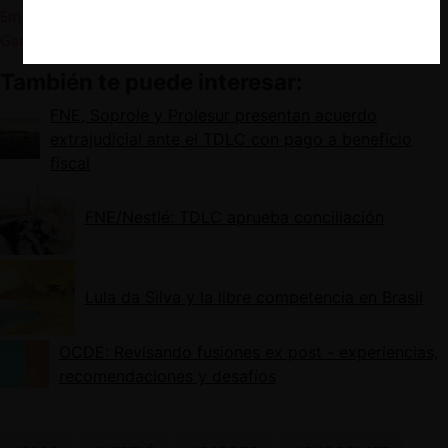
Em novo julgamento, Cade aprova, com restrições, compra da
Garoto pela Nestlé e autoriza realização de acordo judicial
.
También te puede interesar:
FNE, Soprole y Prolesur presentan acuerdo
extrajudicial ante el TDLC con pago a beneficio
fiscal
FNE/Nestlé: TDLC aprueba conciliación
Lula da Silva y la libre competencia en Brasil
OCDE: Revisando fusiones ex post - experiencias,
recomendaciones y desafíos