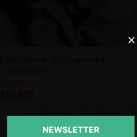
FNE/Nestlé: TDLC aprueba
conciliación
24.03.2021
Descargar
Guardar
NEWSLETTER
ESP
ENG