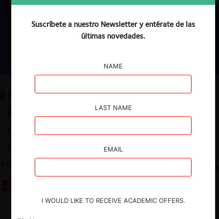
Suscríbete a nuestro Newsletter y entérate de las
últimas novedades.
NAME
El sinuoso y empinado camino de
la Corte Suprema para determinar
LAST NAME
caps sobre el espectro
radioeléctrico
EMAIL
9.04.2025
CeCo Chile
I WOULD LIKE TO RECEIVE ACADEMIC OFFERS.
Guardar