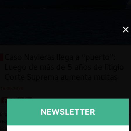
Caso Navieras llega a “puerto”:
Luego de más de 5 años de litigio
Corte Suprema aumenta multas
16.09.2020
NEWSLETTER
El pasado 14 de agosto, la Corte Suprema acogió parcialmente el
recurso de reclamación presentado por la
Fiscalía Nacional
Económica (FNE)
en el conocido “Caso Navieras”.