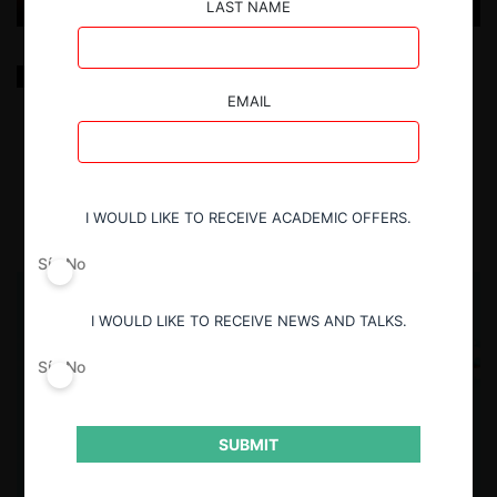
LAST NAME
Control de fusiones en Argentina: de la
(imposibilidad de) desrevolver los huevos a la
EMAIL
revisión ex-ante (1999-2026)
15.07.2026
Pablo Trevisán
I WOULD LIKE TO RECEIVE ACADEMIC OFFERS.
Sí
No
I WOULD LIKE TO RECEIVE NEWS AND TALKS.
Sí
No
SUBMIT