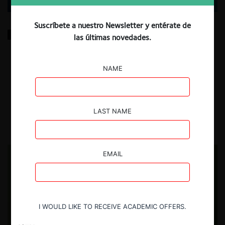
Suscríbete a nuestro Newsletter y entérate de
El futuro de la Ley de Regulación de Plataformas en
las últimas novedades.
Línea en Corea del Sur (ProMarket)
NAME
Tradujimos el artículo de Hwang Lee, que analiza el proyecto de Ley
de Regulación de Plataformas en Línea en Corea del Sur, sus giros
políticos y tensiones geopolíticas (ProMarket).
LAST NAME
30.09.2025
EMAIL
I WOULD LIKE TO RECEIVE ACADEMIC OFFERS.