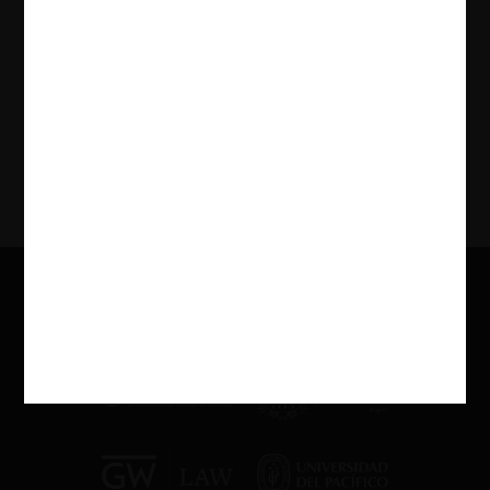
Revisamos la sanción por abuso de posición dominante decretada por
la agencia de competencia china a la plataforma académica “CNKI”.
Asimismo, repasamos la institucionalidad de competencia de China.
8.03.2023
CeCo Chile
Ver Más