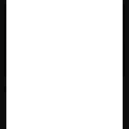
Anti-monopoly regulation of digital platforms in
China
The Chinese government started to increase the regulations in digital
markets, including specific anti-monopoly provisions, thus initiating a
new era of competition law in this economic field.