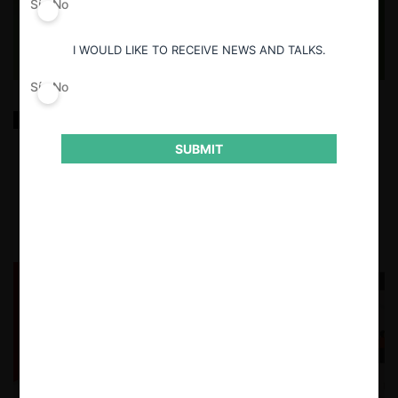
Sí
No
I WOULD LIKE TO RECEIVE NEWS AND TALKS.
Sí
No
COFECE y su estrategia de competencia verde
SUBMIT
20.11.2024
CeCo Mexico
Marta Loubet M., Montserrat Quintana E.
y Julia Fuentes A.