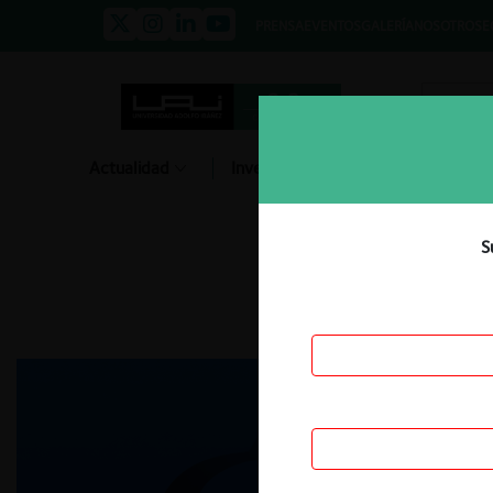
PRENSA
EVENTOS
GALERÍA
NOSOTROS
E
Actualidad
Investigación
Diálogo
S