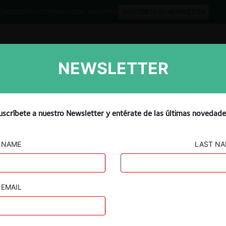
QUIPO
CONTACTO
PUBLICA CON NOSOTROS
SUSCRÍBETE AL NEWSLETTER
NEWSLETTER
Libros
Opinión
Podcast
uscríbete a nuestro Newsletter y entérate de las últimas novedade
MEXICO
NAME
LAST N
EMAIL