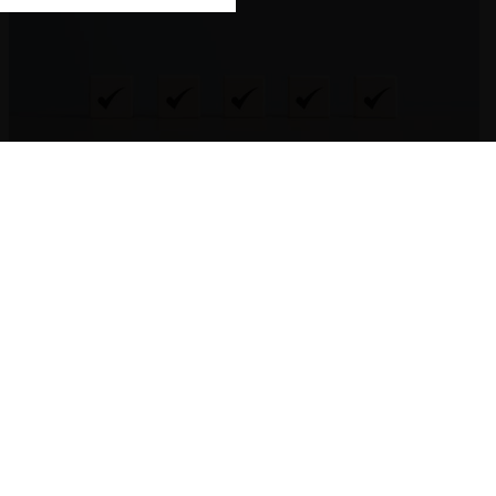
Certificación de programas de cumplimiento en
México, parte 3: cómo alinear prevención,
señalización y clemencia
6.05.2026
CeCo Mexico
Giovanni Tapia L.