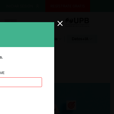
INICIAR SESIÓN
REGÍSTRATE GRATIS
Glosario
Jurisprudencia
Datos+IA
s.
AME