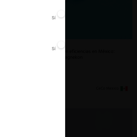
Sí
No
Sí
No
La defensa de ganancias en eficiencias en México:
lecciones del caso Rea/Magnekon
1.07.2026
CeCo Mexico
Giovanni Tapia L.