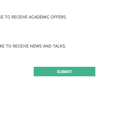
KE TO RECEIVE ACADEMIC OFFERS.
IKE TO RECEIVE NEWS AND TALKS.
De víctima a coadyuvante de exclusión: El caso de la
distribución de tarjetas SIM en México
SUBMIT
15.07.2026
CeCo Mexico
Giovanni Tapia L.