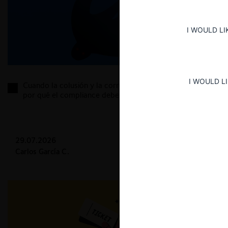
I WOULD LI
I WOULD L
Cuando la colusión y la corrupción se dan la mano:
por qué el compliance debe ser transversal
29.07.2026
Carlos García C.