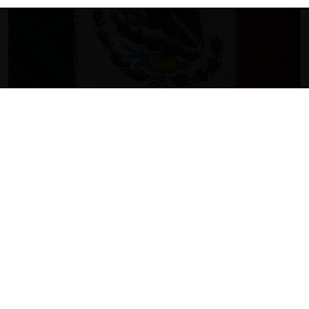
Antitrust Insights from the CNA’s First Six Months
27.05.2026
Daniella Ramírez A., Alejandra Palacios P., Manuel
Rodríguez B.
Ver Más