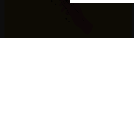
El teatro de la escasez en México: cómo las
plataformas distorsionan la rockonomics
3.06.2026
CeCo Mexico
Giovanni Tapia L.