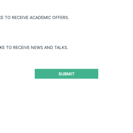
KE TO RECEIVE ACADEMIC OFFERS.
IKE TO RECEIVE NEWS AND TALKS.
SUBMIT
competencia: Un breve manua