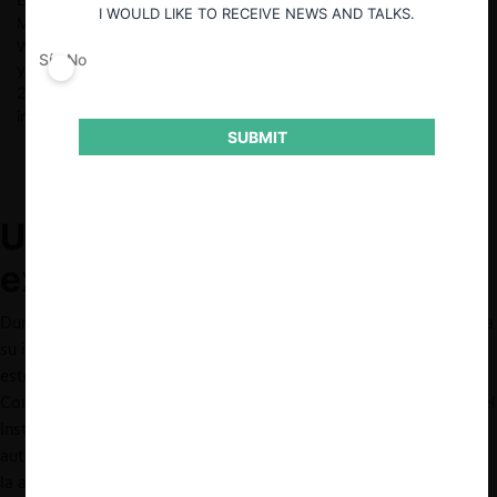
I WOULD LIKE TO RECEIVE NEWS AND TALKS.
Magister en Política Científica y Tecnológica por George
Washington University. Es experto en competencia económica
Sí
No
y regulación. Fue Secretario Ejecutivo de Cofece entre 2005 y
2013 y ha tenido experiencias con diversas organizaciones
internacionales como OCDE, Banco Mundial y APEC.
SUBMIT
Una propuesta para
extinguir a la Cofece y al IFT
Durante los últimos meses, el Gobierno de México ha hecho clara
su intención de impulsar cambios constitucionales, posiblemente
este mismo mes de septiembre de 2024, para extinguir tanto la
Comisión Federal de Competencia Económica (“Cofece”) como el
Instituto Federal de Telecomunicaciones (“IFT”), las dos
autoridades —constitucionalmente autónomas— encargadas de
la aplicación de la legislación antimonopolio del país.