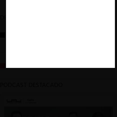
DESTACADOS
Reflexiones sobre las decisiones de la Comisión Antidistorsiones y
sus desafíos futuros
La fusión Paramount / Warner Bros: el viaje de un gigante
PODCAST DESTACADO