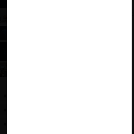
platforms in Mexico?
La logística como posible barrera a la competencia
de los marketplaces en México
Lanzamiento Podcast CENTI: Regulación y
Enforcement en Mercados Digitales
Mercados digitales en Latam: ¿cómo andamos
por casa?
Takeaways de la conferencia internacional de libre
competencia (UAI-ISCI-USC)
#INDEPENDENCIA
#IFT
#AUTORIDAD
#MÉXICO
#COFECE
#LIBRE COMPETENCIA
#TLCAN
#T-MEC