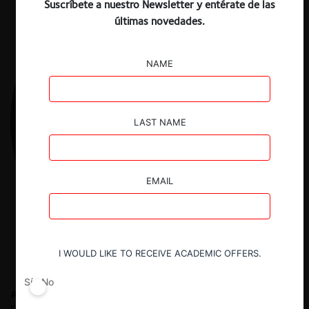
Suscríbete a nuestro Newsletter y entérate de las
últimas novedades.
NAME
LAST NAME
EMAIL
I WOULD LIKE TO RECEIVE ACADEMIC OFFERS.
Sí
No
Ali Haddou R.
Socio de la firma Agon, Economía, Derecho y
Estrategia, SC. Ingeniero industrial por Columbia University y