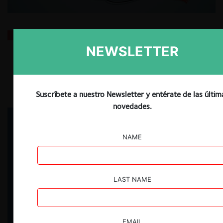
Qué distingue el mercado educativo según Heresi y
Saavedra
NEWSLETTER
24.06.2026
| Ignacio Peralta F.
Suscríbete a nuestro Newsletter y entérate de las últim
novedades.
NAME
LAST NAME
EMAIL