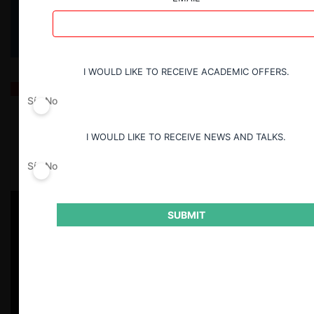
I WOULD LIKE TO RECEIVE ACADEMIC OFFERS.
La educación superior y el mercado (según Andrés
Bernasconi)
Sí
No
I WOULD LIKE TO RECEIVE NEWS AND TALKS.
24.06.2026
| Matías González R.
Sí
No
SUBMIT