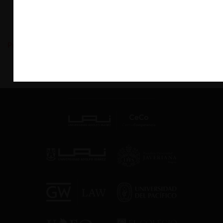
«
Primero
«
...
3
4
5
6
7
...
10
20
30
...
»