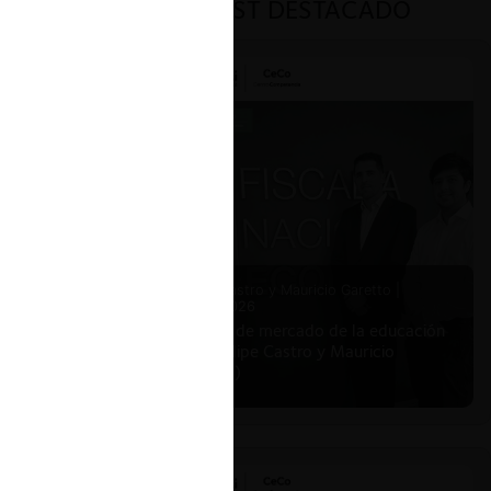
PODCAST DESTACADO
ar
 (2015-
en
tes
Felipe Castro y Mauricio Garetto |
24.06.2026
columna
Estudio de mercado de la educación
(con Felipe Castro y Mauricio
Garetto)
n el caso
 una
Co
sobre