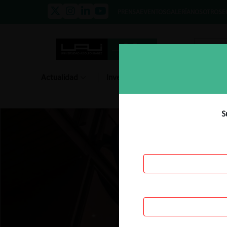
PRENSA
EVENTOS
GALERÍA
NOSOTROS
E
Actualidad
Investigación
Diálogo
S