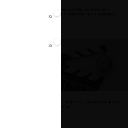
Reflexiones sobre las decisiones de la
Comisión Antidistorsiones y sus desafíos
Sí
No
futuros
Sí
No
er
ad
La fusión Paramount / Warner Bros: el viaje
de un gigante
Chile