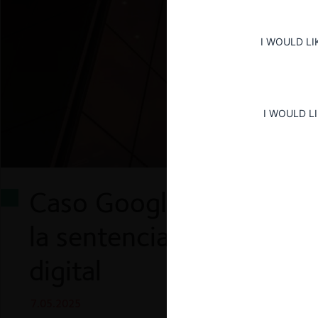
I WOULD LI
I WOULD L
Caso Google Ad Tech (EE
la sentencia en el compl
digital
7.05.2025