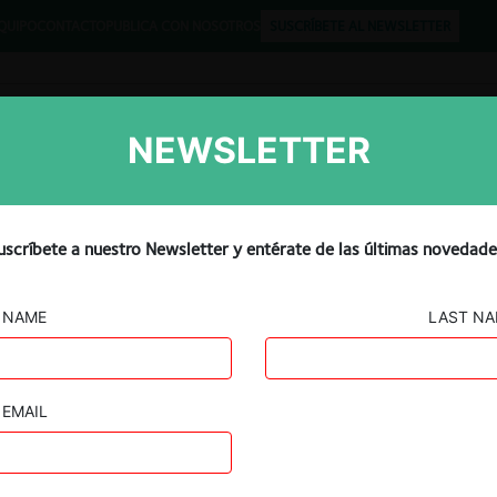
QUIPO
CONTACTO
PUBLICA CON NOSOTROS
SUSCRÍBETE AL NEWSLETTER
NEWSLETTER
Libros
Opinión
Podcast
uscríbete a nuestro Newsletter y entérate de las últimas novedade
NAME
LAST N
EMAIL