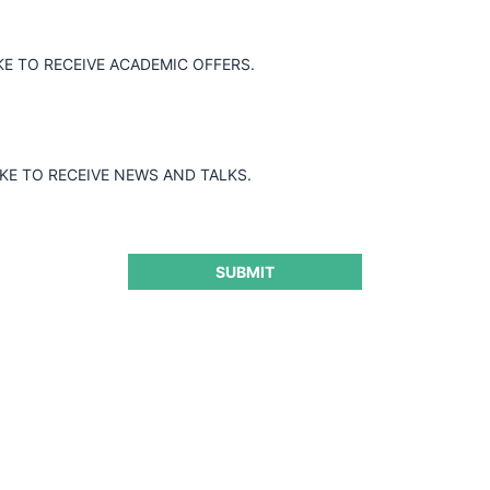
KE TO RECEIVE ACADEMIC OFFERS.
IKE TO RECEIVE NEWS AND TALKS.
SUBMIT
.UU.): Claves para entend
ejo mercado de la publicid
CeCo 