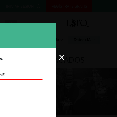
INICIAR SESIÓN
REGÍSTRATE GRATIS
Glosario
Jurisprudencia
Datos+IA
DESTACADOS
s.
AME