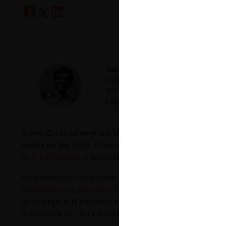
Juan Pablo Iglesias M.
Abogado Univ
investigación de CeCo. Abogado aso
2022). Diplomado en Derecho y Polític
Legal Analytics (UAI).
Si bien EE.UU. no tiene una
Digital Markets Act
como la UE,
contra las
Big Techs
. En agosto del año pasado, el juez A. 
de F. Irarrázabal
), y en octubre el juez J. Donato hizo lo pro
Recientemente, fue el turno de
Google Ad Tech.
Las 115 pá
United States v. Google LLC (1:23-cv-00108)
(Tribunal de
lectura ligera. El problema no es la pluma de la jueza, sino
la demanda del DoJ y 8 estados).