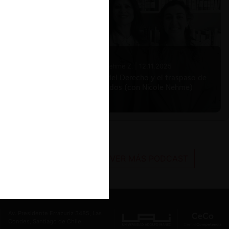
del
car
. En
Nicole Nehme Z. |
12.11.2025
El arte del Derecho y el traspaso de
los legados (con Nicole Nehme)
u demanda
oogle
smas
on nuevas
VER MÁS PODCAST
 forma
igital
”,
es de
r 360”
Av. Presidente Errázuriz 3485, Las
Condes, Santiago de Chile.