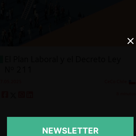
El Plan Laboral y el Decreto Ley
Nº 211
7.05.2025
CeCo Chile
8 minutos
NEWSLETTER
ESP
ENG